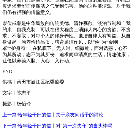
度追求奢华而使廉洁之气受到伤害。他的这种廉洁观，对于我
们仍有很强的借鉴意义。
崇俭戒奢是中华民族的传统美德。清静寡欲、淡泊节制和自我
约束、自我克制，可以在很大程度上消解人内心的贪欲。不贪
求、不妄取，对每个人的修身养性、廉洁自律大有裨益。从自
身做起，涵养俭约品质，培育廉洁作风，以“俭”为“金刚
罩”“护身符”，在私底下、无人时、细微处，面对诱惑，心不
为其所动，志不为其所丧，追求简单清爽的生活，情趣健康，
让俭以养德入脑、入心、入行动。
END
供稿丨莆田市涵江区纪委监委
文字丨陈志平
摄影丨杨怡玲
上一篇:给年轻干部的信丨关于亲友间赠予的讨论
下一篇:给年轻干部的信丨对“第一次失守”的当头棒喝