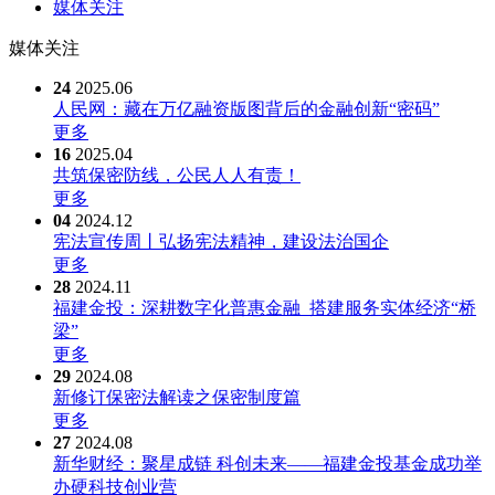
媒体关注
媒体关注
24
2025.06
人民网：藏在万亿融资版图背后的金融创新“密码”
更多
16
2025.04
共筑保密防线，公民人人有责！
更多
04
2024.12
宪法宣传周丨弘扬宪法精神，建设法治国企
更多
28
2024.11
福建金投：深耕数字化普惠金融 搭建服务实体经济“桥
梁”
更多
29
2024.08
新修订保密法解读之保密制度篇
更多
27
2024.08
新华财经：聚星成链 科创未来——福建金投基金成功举
办硬科技创业营