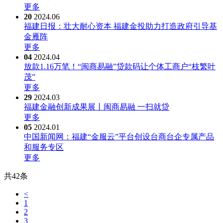
更多
20
2024.06
福建日报：壮大耐心资本 福建金投助力打造政府引导基
金雁阵
更多
04
2024.04
放款1.16万笔！“闽商易融”贷款码让个体工商户“枝繁叶
茂”
更多
29
2024.03
福建金融创新成果展丨闽商易融 一扫就贷
更多
05
2024.01
中国新闻网：福建“金服云”平台创设台商台企专属产品
和服务专区
更多
共
42
条
<
1
2
3